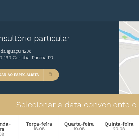
oenças funcionais do
ntestino
oenças Parasitárias
or abdominal em
ulheres
sultório particular
uodenite
da Iguaçu 1236
nterite
-190 Curitiba, Paraná PR
nteropatias
GAR AO ESPECIALISTA
nteropatias Inflamatórias
ructação
sofagite Péptica
Selecionar a data conveniente e
sôfago De Barrett
sofagopatias
nda-
Terça-feira
Quarta-feira
Quinta-feira
ira
18.08
19.08
20.08
sofagite eosinofílica
.08