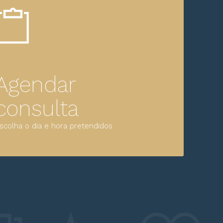
Agendar
consulta
scolha o dia e hora pretendidos