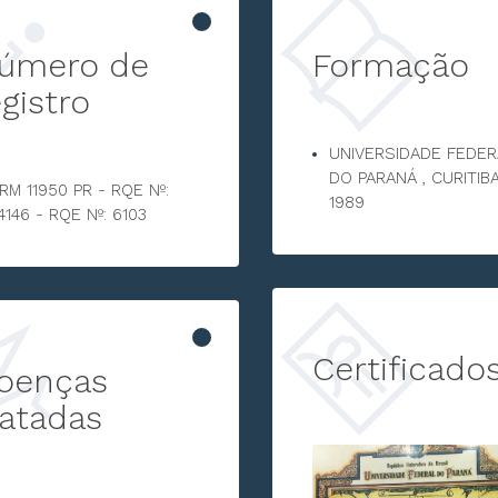
úmero de
Formação
egistro
UNIVERSIDADE FEDER
DO PARANÁ , CURITIBA
RM 11950 PR - RQE Nº:
1989
4146 - RQE Nº: 6103
Certificado
oenças
ratadas