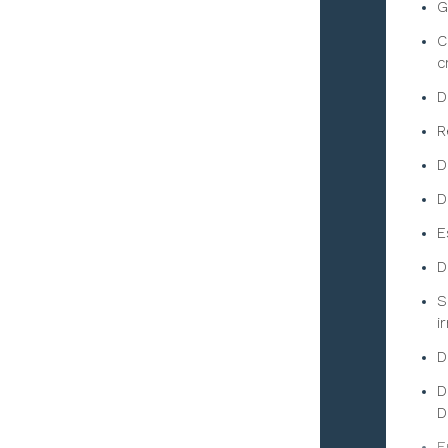
G
C
c
D
R
D
D
E
D
S
i
D
D
D
E