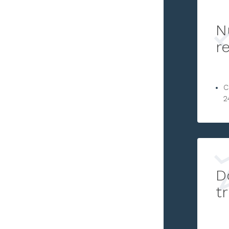
N
r
C
2
D
t