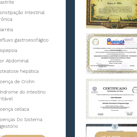
astrite
onstipação intestinal
rônica
iarréia
efluxo gastroesofágico
ispepsia
or Abdominal
steatose hepática
oença de Crohn
índrome do intestino
rritável
oença celíaca
oenças Do Sistema
igestório
nterocolite