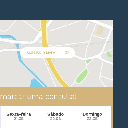
AMPLIAR O MAPA
 marcar uma consulta!
Sexta-feira
Sábado
Domingo
21.08
22.08
23.08